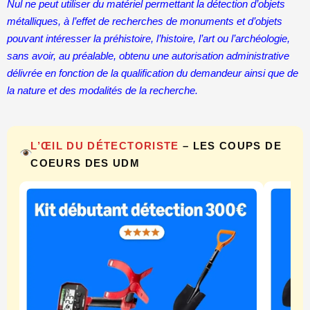
Nul ne peut utiliser du matériel permettant la détection d’objets
métalliques, à l’effet de recherches de monuments et d’objets
pouvant intéresser la préhistoire, l’histoire, l’art ou l’archéologie,
sans avoir, au préalable, obtenu une autorisation administrative
délivrée en fonction de la qualification du demandeur ainsi que de
la nature et des modalités de la recherche.
L’ŒIL DU DÉTECTORISTE
– LES COUPS DE
COEURS DES UDM