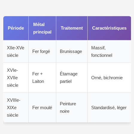
Métal
Période
Traitement
Caractéristiques
principal
XIIe-XVe
Massif,
Fer forgé
Brunissage
siècle
fonctionnel
XVIe-
Fer +
Étamage
XVIIe
Orné, bichromie
Laiton
partiel
siècle
XVIIIe-
Peinture
XIXe
Fer moulé
Standardisé, léger
noire
siècle