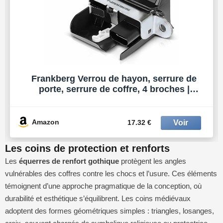
Frankberg Verrou de hayon, serrure de
porte, serrure de coffre, 4 broches |
1K6827505E; Compatible avec: ,,L.e.o.n
5F1,,,,L.e.o.n 1P1,
Amazon
17.32 €
Les coins de protection et renforts
Les
équerres de renfort gothique
protègent les angles
vulnérables des coffres contre les chocs et l’usure. Ces éléments
témoignent d’une approche pragmatique de la conception, où
durabilité et esthétique s’équilibrent. Les coins médiévaux
adoptent des formes géométriques simples : triangles, losanges,