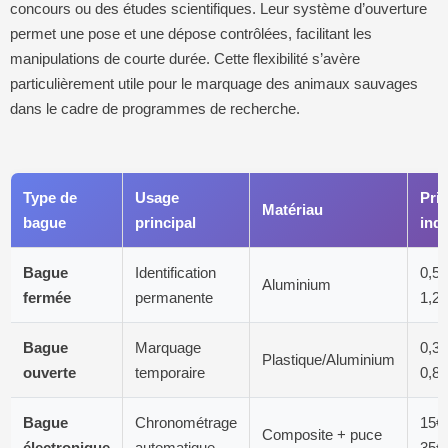
concours ou des études scientifiques. Leur système d’ouverture
permet une pose et une dépose contrôlées, facilitant les
manipulations de courte durée. Cette flexibilité s’avère
particulièrement utile pour le marquage des animaux sauvages
dans le cadre de programmes de recherche.
Type de
Usage
Prix
Matériau
bague
principal
indi
Bague
Identification
0,50
Aluminium
fermée
permanente
1,2
Bague
Marquage
0,30
Plastique/Aluminium
ouverte
temporaire
0,8
Bague
Chronométrage
15€
Composite + puce
électronique
automatique
35€