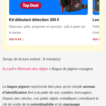
Kit débutant détection 300 €
Les équ
Détecteur, pelle, pinpointer et sacoche : prêt à partir sur
Pelles, p
le terrain.
d’entretie
Voir le kit →
Voir les 
Temps de lecture estimé : 8 minute(s)
Accueil
»
Mémoire des objets
»
Bague de pigeon voyageur
La
bague pigeon
représente bien plus qu’un simple
anneau
d’identification
fixé à la patte de nos volatiles messagers.
Depuis des siècles, ces petits objets métalliques constituent la
clé de voûte de la
colombophilie
et du
marquage