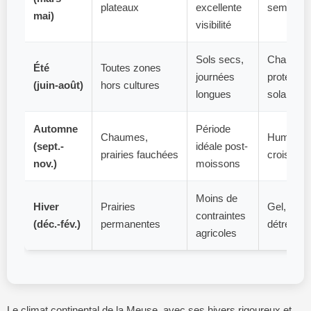
plateaux
excellente
semis
mai)
visibilité
Sols secs,
Chaleur,
Été
Toutes zones
journées
protectio
(juin-août)
hors cultures
longues
solaire
Automne
Période
Chaumes,
Humidité
(sept.-
idéale post-
prairies fauchées
croissant
nov.)
moissons
Moins de
Hiver
Prairies
Gel, sols
contraintes
(déc.-fév.)
permanentes
détrempé
agricoles
Le climat continental de la Meuse, avec ses hivers rigoureux et