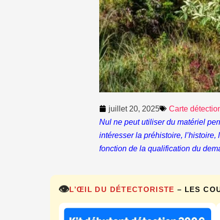
juillet 20, 2025
Carte détectio
Nul ne peut utiliser du matériel pe
intéresser la préhistoire, l’histoire
fonction de la qualification du dem
👁️
L’ŒIL DU DÉTECTORISTE
– LES CO