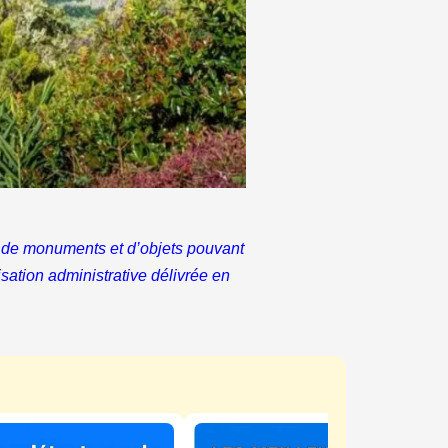
hes de monuments et d’objets pouvant
risation administrative délivrée en