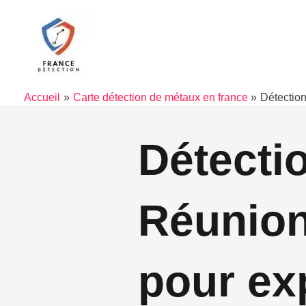
Aller
au
contenu
Accueil
Carte détection de métaux en france
Détection
Détecti
Réunion
pour exp