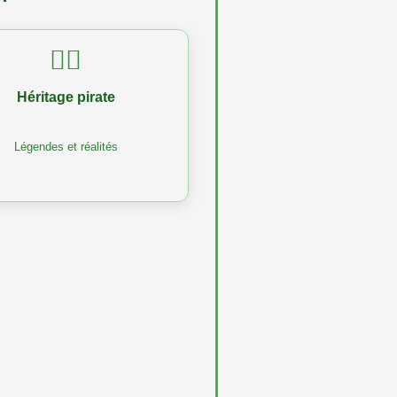
🏴‍☠️
Héritage pirate
Légendes et réalités