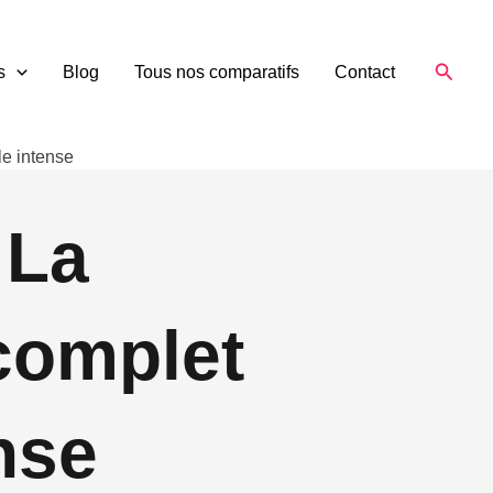
Reche
s
Blog
Tous nos comparatifs
Contact
le intense
 La
 complet
ense