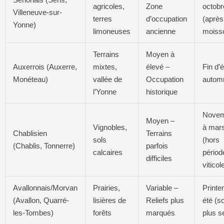
agricoles,
Zone
octobr
Villeneuve-sur-
terres
d’occupation
(après
Yonne)
limoneuses
ancienne
moiss
Terrains
Moyen à
Auxerrois (Auxerre,
mixtes,
élevé –
Fin d’é
Monéteau)
vallée de
Occupation
autom
l’Yonne
historique
Nove
Moyen –
Vignobles,
à mar
Chablisien
Terrains
sols
(hors
(Chablis, Tonnerre)
parfois
calcaires
périod
difficiles
viticol
Avallonnais/Morvan
Prairies,
Variable –
Printe
(Avallon, Quarré-
lisières de
Reliefs plus
été (s
les-Tombes)
forêts
marqués
plus s