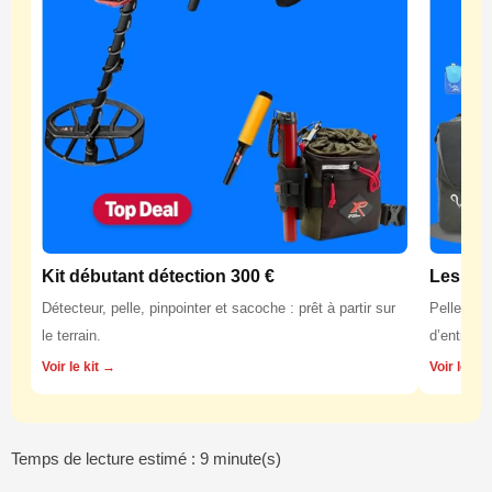
Kit débutant détection 300 €
Les équ
Détecteur, pelle, pinpointer et sacoche : prêt à partir sur
Pelles, p
le terrain.
d’entretie
Voir le kit →
Voir les 
Temps de lecture estimé : 9 minute(s)