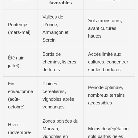
favorables
Vallées de
Sols moins durs,
Printemps
l’Yonne,
avant cultures
(mars-mai)
Armançon et
hautes
Serein
Bords de
Accès limité aux
Été (juin-
chemins, lisières
cultures, concentrer
juillet)
de forêts
sur les bordures
Fin
Plaines
Période optimale,
été/automne
céréalières,
nombreux terrains
(août-
vignobles après
accessibles
octobre)
vendanges
Zones boisées du
Hiver
Morvan,
Moins de végétation,
(novembre-
vignobles en
sols parfois gelés