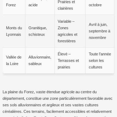
Prairies et
Forez
acide
octobre
clairières
Variable –
Avril à juin,
Monts du
Granitique,
Zones
septembre à
Lyonnais
schisteux
agricoles et
novembre
forestières
Élevé –
Toute l’année
Vallée de
Alluvionnaire,
Terrasses et
selon les
la Loire
sableux
prairies
cultures
La plaine du Forez, vaste étendue agricole au centre du
département, constitue une zone particulièrement favorable avec
ses sols alluvionnaires et argileux et ses vastes cultures
céréalières. Ces terrains, facilement accessibles et relativement