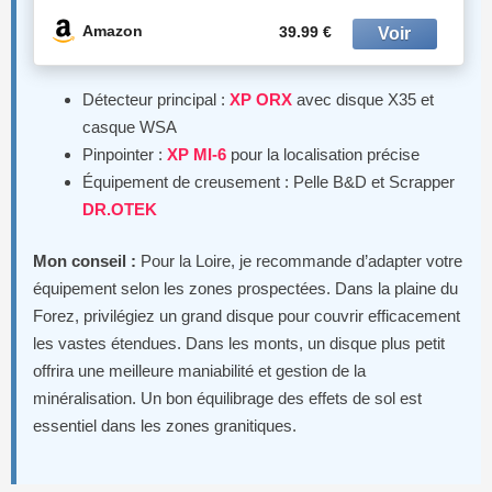
Transport, pour Jardinage, Camping,
Aménagement Paysager, Chasse au
Amazon
39.99 €
Trésor
Détecteur principal :
XP ORX
avec disque X35 et
casque WSA
Pinpointer :
XP MI-6
pour la localisation précise
Équipement de creusement : Pelle B&D et Scrapper
DR.OTEK
Mon conseil :
Pour la Loire, je recommande d’adapter votre
équipement selon les zones prospectées. Dans la plaine du
Forez, privilégiez un grand disque pour couvrir efficacement
les vastes étendues. Dans les monts, un disque plus petit
offrira une meilleure maniabilité et gestion de la
minéralisation. Un bon équilibrage des effets de sol est
essentiel dans les zones granitiques.