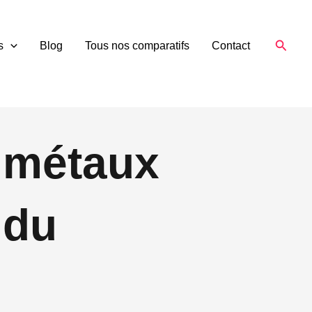
Reche
s
Blog
Tous nos comparatifs
Contact
n métaux
 du