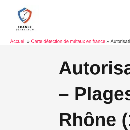
Aller
au
contenu
Accueil
Carte détection de métaux en france
Autorisa
Autoris
– Plage
Rhône (