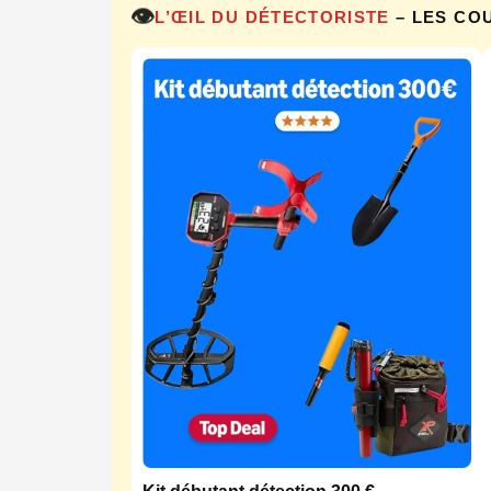
👁️
L’ŒIL DU DÉTECTORISTE
– LES CO