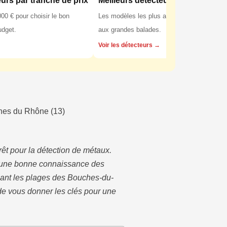
eurs par tranche de prix
Meilleurs détecteurs pour la forêt
00 € pour choisir le bon
Les modèles les plus adaptés aux sols fores
udget.
aux grandes balades.
Voir les détecteurs →
ches du Rhône (13)
êt pour la détection de métaux.
t une bonne connaissance des
nant les plages des Bouches-du-
 de vous donner les clés pour une