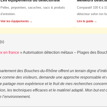
Les équipements du détectoriste
Meilleurs détect
Pelles, pinpointers, sacoches, sacs & produits
Comparatif 100 € à 10
d’entretien.
détecteur selon ton b
Voir les équipements →
Lire le guide →
(s)
x en france
»
Autorisation détection métaux – Plages des Bou
artement des Bouches-du-Rhône offrent un terrain digne d’intér
caux comme des visiteurs, demande une approche responsable e
je partage mon expérience et le fruit de mes recherches concer
on, les techniques efficaces et le matériel adapté. Mon but est
e l’environnement.