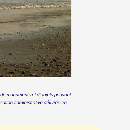
hes de monuments et d’objets pouvant
risation administrative délivrée en