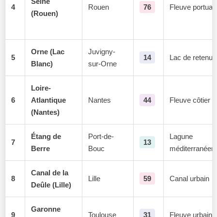
Seine
4
Rouen
76
Fleuve portuai
(Rouen)
Orne (Lac
Juvigny-
5
14
Lac de retenue
Blanc)
sur-Orne
Loire-
6
Atlantique
Nantes
44
Fleuve côtier
(Nantes)
Étang de
Port-de-
Lagune
7
13
Berre
Bouc
méditerranéen
Canal de la
8
Lille
59
Canal urbain
Deûle (Lille)
Garonne
9
Toulouse
31
Fleuve urbain