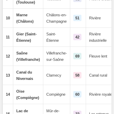
(Toulouse)
Marne
Châlons-en-
10
51
Rivière
(Châlons)
Champagne
Gier (Saint-
Saint-
Rivière
11
42
Étienne)
Étienne
industrielle
Saône
Villefranche-
12
69
Fleuve lent
(Villefranche)
sur-Saône
Canal du
13
Clamecy
58
Canal rural
Nivernais
Oise
14
Compiègne
60
Rivière royale
(Compiègne)
Lac de
Mûr-de-
15
22
Lac retenue