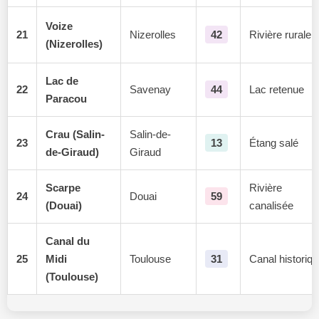
Voize
21
Nizerolles
42
Rivière rurale
(Nizerolles)
Lac de
22
Savenay
44
Lac retenue
Paracou
Crau (Salin-
Salin-de-
23
13
Étang salé
de-Giraud)
Giraud
Scarpe
Rivière
24
Douai
59
(Douai)
canalisée
Canal du
25
Midi
Toulouse
31
Canal historiq
(Toulouse)