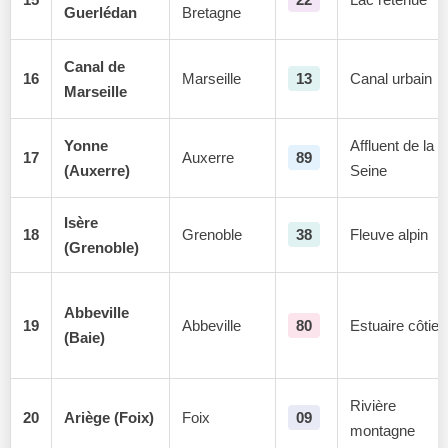
Guerlédan
Bretagne
Canal de
16
Marseille
13
Canal urbain
Marseille
Yonne
Affluent de la
17
Auxerre
89
(Auxerre)
Seine
Isère
18
Grenoble
38
Fleuve alpin
(Grenoble)
Abbeville
19
Abbeville
80
Estuaire côtier
(Baie)
Rivière
20
Ariège (Foix)
Foix
09
montagne