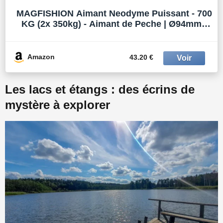
MAGFISHION Aimant Neodyme Puissant - 700
KG (2x 350kg) - Aimant de Peche | Ø94mm -
Aimants Puissants - Peche a l'Aimant avec
Corde (20M) et Gants - Crochet Aimanté - Kit
de Pêche Super Magnétique
Amazon
43.20 €
Les lacs et étangs : des écrins de
mystère à explorer