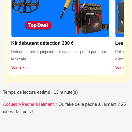
Kit débutant détection 300 €
Les équ
Détecteur, pelle, pinpointer et sacoche : prêt à partir sur
Pelles, p
le terrain.
d’entretie
Voir le kit →
Voir les 
Temps de lecture estimé : 13 minute(s)
Accueil
»
Pêche à l'aimant
»
Où faire de la pêche à l’aimant ? 25
idées de spots !