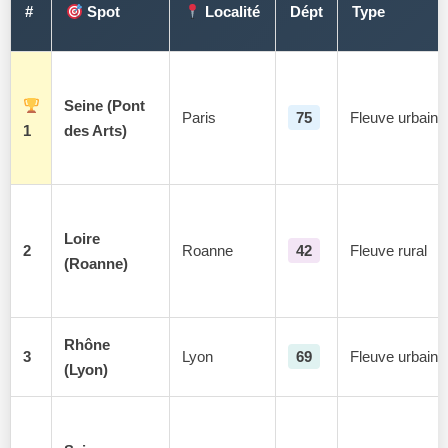
#
Spot
Localité
Dépt
Type
Seine (Pont
Paris
75
Fleuve urbain
1
des Arts)
Loire
2
Roanne
42
Fleuve rural
(Roanne)
Rhône
3
Lyon
69
Fleuve urbain
(Lyon)