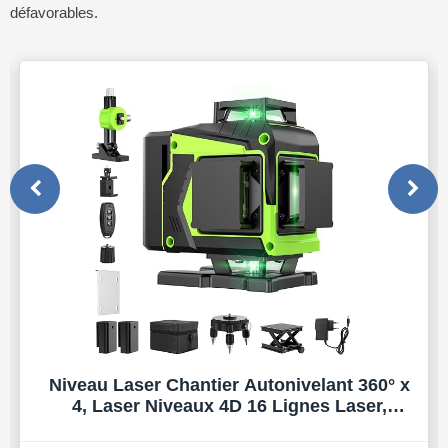
défavorables.
Niveau Laser Chantier Autonivelant 360° x
4, Laser Niveaux 4D 16 Lignes Laser,
Autonivellement et Mode Pulsé Extérieur, 2
x Batterie, Nivellement Automatique,