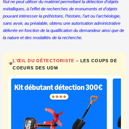
Nul ne peut utiliser du matériel permettant la détection d’objets
métalliques, à l’effet de recherches de monuments et d’objets
pouvant intéresser la préhistoire, l’histoire, l’art ou l’archéologie,
sans avoir, au préalable, obtenu une autorisation administrative
délivrée en fonction de la qualification du demandeur ainsi que de
la nature et des modalités de la recherche.
L’ŒIL DU DÉTECTORISTE
– LES COUPS DE
COEURS DES UDM