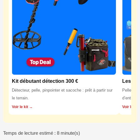
Kit débutant détection 300 €
Les équ
Détecteur, pelle, pinpointer et sacoche : prêt à partir sur
Pelles, p
le terrain.
d’entretie
Voir le kit →
Voir les 
Temps de lecture estimé : 8 minute(s)