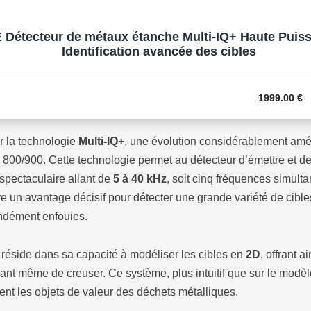
tecteur de métaux étanche Multi-IQ+ Haute Puiss
Identification avancée des cibles
1999.00 €
r la technologie
Multi-IQ+
, une évolution considérablement amé
800/900. Cette technologie permet au détecteur d’émettre et d
 spectaculaire allant de
5 à 40 kHz
, soit cinq fréquences simult
re un avantage décisif pour détecter une grande variété de cibl
ndément enfouies.
réside dans sa capacité à modéliser les cibles en
2D
, offrant a
s avant même de creuser. Ce système, plus intuitif que sur le mo
ment les objets de valeur des déchets métalliques.