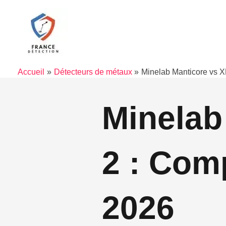
Aller
au
contenu
Accueil
Détecteurs de métaux
Minelab Manticore vs X
Minelab
2 : Comp
2026