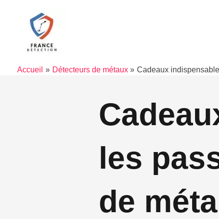
Aller
au
contenu
Accueil
Détecteurs de métaux
Cadeaux indispensables
Cadeaux
les pas
de méta