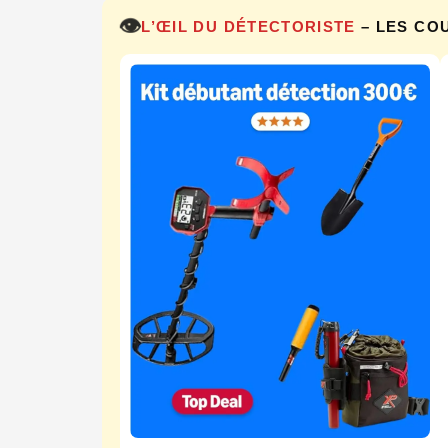
👁️
L’ŒIL DU DÉTECTORISTE
– LES CO