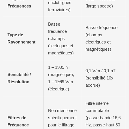
(inclut lignes
Fréquences
(large spectre)
ferroviaires)
Basse
Basse fréquence
fréquence
Type de
(champs
(champs
Rayonnement
électriques et
électriques et
magnétiques)
magnétiques)
1 – 1999 nT
0,1 V/m / 0,1 nT
Sensibilité /
(magnétique),
(sensibilité 10x
Résolution
1 – 1999 V/m
accrue)
(électrique)
Filtre interne
Non mentionné
commutable
Filtres de
spécifiquement
(passe-bande 16,6
Fréquence
pour le filtrage
Hz, passe-haut 50