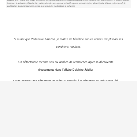
*En tant que Partenaire Amazon, je réalise un bénéfice sur les achats remplissant les
conditions requises
.
Un détectoriste raconte ses six années de recherches après la découverte
d’ossements dans l’affaire Delphine Jubillar
Guide complet des détecteurs de métaux adaptés à la détection en forêt focus été
2026
Le Guide des pinpointers – Version actualisée 2026
Détection de métaux : L’hypocrisie du cas Français !
Affaire Jubillar – Le corps enfin retrouvé en 2026 après des mois de recherche au
détecteur de métaux ?