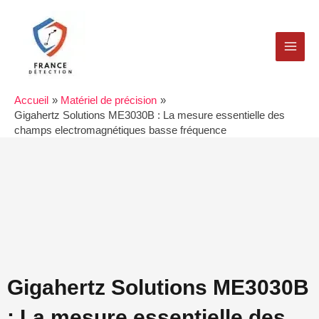
Aller
MAI
au
MEN
contenu
Accueil
Matériel de précision
Gigahertz Solutions ME3030B : La mesure essentielle des
champs electromagnétiques basse fréquence
Gigahertz Solutions ME3030B
: La mesure essentielle des