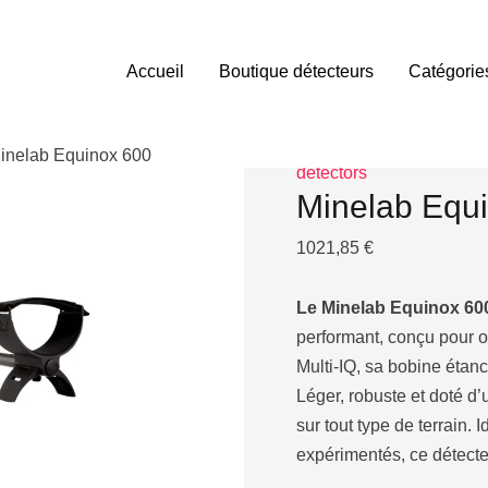
Accueil
Boutique détecteurs
Catégorie
Accueil
/
Acheter son dé
Metal detectors
/ Minela
Acheter son détecteur d
inelab Equinox 600
detectors
Minelab Equ
1021,85
€
Le Minelab Equinox 60
performant, conçu pour o
Multi-IQ, sa bobine étan
Léger, robuste et doté d’u
sur tout type de terrain. 
expérimentés, ce détecte