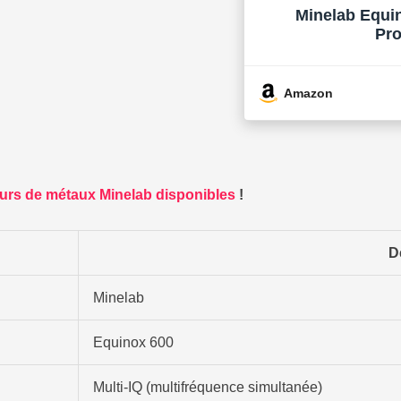
Minelab Equi
Pro
Amazon
eurs de métaux Minelab disponibles
!
D
Minelab
Equinox 600
Multi-IQ (multifréquence simultanée)