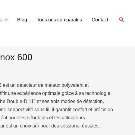
Reche
s
Blog
Tous nos comparatifs
Contact
tecteur de métaux
/
Détecteurs de métaux Minelab
b Equinox 600
e métaux
,
Détecteurs de métaux Minelab Metal
inox 600
0
est un détecteur de métaux polyvalent et
ffrir une expérience optimale grâce à sa technologie
che Double-D 11″ et ses trois modes de détection.
ne connectivité sans fil, il garantit confort et précision
Idéal pour les débutants et les utilisateurs
ur est un choix sûr pour des sessions réussies.