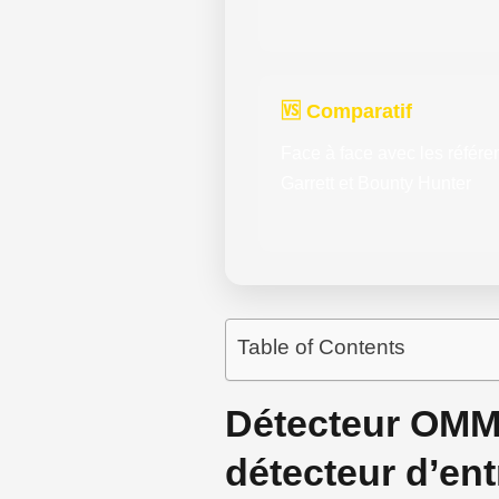
🆚 Comparatif
Face à face avec les référe
Garrett et Bounty Hunter
Table of Contents
Détecteur OMMO
détecteur d’en