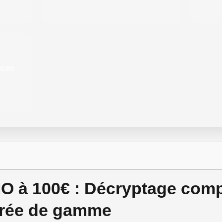
nces
 à 100€ : Décryptage comp
trée de gamme