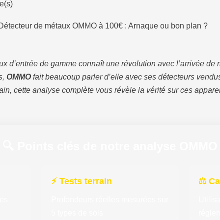
e(s)
Détecteur de métaux OMMO à 100€ : Arnaque ou bon plan ?
x d’entrée de gamme connaît une révolution avec l’arrivée de
s,
OMMO
fait beaucoup parler d’elle avec ses détecteurs vendu
rain, cette analyse complète vous révèle la vérité sur ces appar
🔍 Points clés de notre analyse OMMO
⚡ Tests terrain
⚖️ Ca
res
Profondeurs réelles mesurées sur
Utilis
5 types de sols
réglem