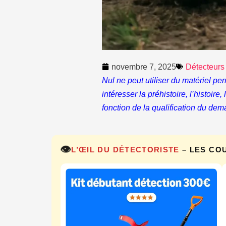
novembre 7, 2025
Détecteurs
Nul ne peut utiliser du matériel pe
intéresser la préhistoire, l’histoire
fonction de la qualification du dem
👁️
L’ŒIL DU DÉTECTORISTE
– LES CO