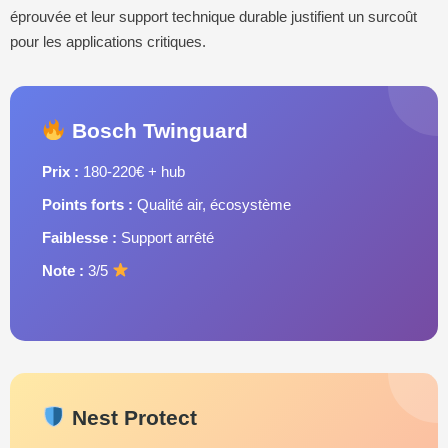
éprouvée et leur support technique durable justifient un surcoût
pour les applications critiques.
Bosch Twinguard
Prix :
180-220€ + hub
Points forts :
Qualité air, écosystème
Faiblesse :
Support arrêté
Note :
3/5
Nest Protect