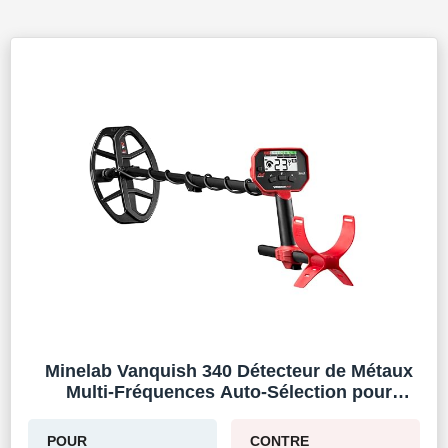
Minelab Vanquish 340 Détecteur de Métaux
Multi-Fréquences Auto-Sélection pour
Adultes avec V10 10 "x7 Double-D Waterproof
Coil (3 Modes de Détection)
POUR
CONTRE