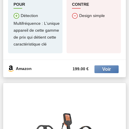
Coil (3 Modes de Détection)
POUR
CONTRE
Détection
Design simple
Multifréquence : L'unique
appareil de cette gamme
de prix qui détient cette
caractéristique clé
Amazon
199.00 €