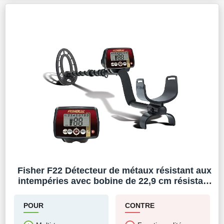
Fisher F22 Détecteur de métaux résistant aux
intempéries avec bobine de 22,9 cm résistant
aux intempéries, tout usage, haute sensibilité,
détecteur de métaux à recherche profonde,
POUR
CONTRE
localisation, facile