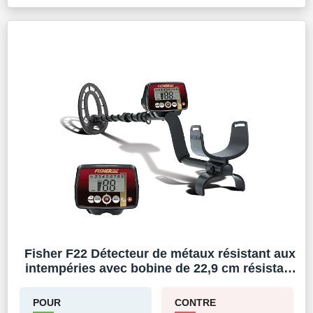
Fisher F22 Détecteur de métaux résistant aux
intempéries avec bobine de 22,9 cm résistant
aux intempéries, tout usage, haute sensibilité,
détecteur de métaux à recherche profonde,
POUR
CONTRE
localisation, facile