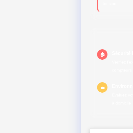
tension
Sécurité
🏠
Vérifiez l’
compteurs 
Environn
💼
Évaluez vot
à domicile