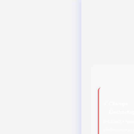
⚡
Champs
Électroma
0-500mG • Appa
électriques • Li