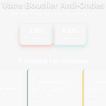
Votre Bouclier Anti-Ondes
Détecteur 3-en-1 pour un environnement sain
135€
4.5/5
Prix public
3000+ avis
🔍 Détection 3-en-1 Complète
📡
⚡
Radiofréquences
Champs 
gnétiques
WiFi • 5G • Micro-ondes •
0-1000V/m • 
reils
Jusqu’à 10GHz
électriques •
gnes haute