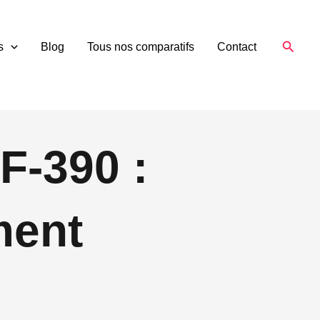
Reche
s
Blog
Tous nos comparatifs
Contact
F-390 :
ment