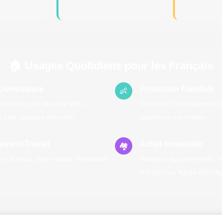
🏠 Usages Quotidiens pour les Français
 Domestique
Protection Familiale
👶
exposition près des box WiFi,
Optimisez l’emplacement du
Linky, plaques induction
chambres parentales
ement Travail
Achat Immobilier
🏘️
re bureau, open-space, télétravail
Analysez appartements, m
d’antennes, lignes électri