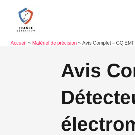
Aller
au
contenu
Accueil
Matériel de précision
Avis Complet – GQ EMF-
Avis Co
Détecte
électro