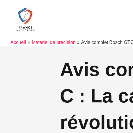
Aller
au
contenu
Accueil
Matériel de précision
Avis complet Bosch GTC 
Avis co
C : La 
révoluti