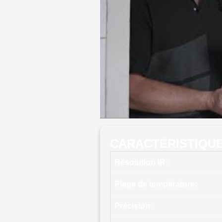
CARACTÉRISTIQU
Résolution IR:
Plage de température:
Précision: