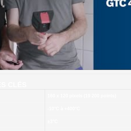
ES CLÉS
160 x 120 pixels (19 200 points)
-10°C à +400°C
±3°C